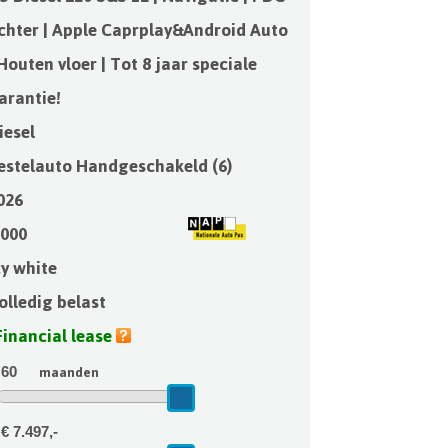
chter | Apple Caprplay&Android Auto
 Houten vloer | Tot 8 jaar speciale
arantie!
iesel
estelauto Handgeschakeld (6)
026
.000
cy white
olledig belast
Financial lease
maanden