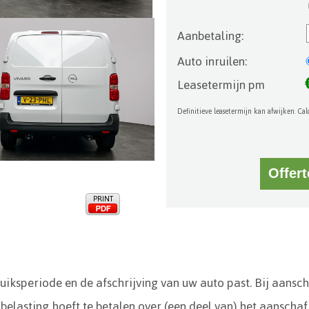
Aanbetaling:
Auto inruilen:
Leasetermijn pm
Definitieve leasetermijn kan afwijken. Calc
PRINT
bruiksperiode en de afschrijving van uw auto past. Bij aansc
 belasting hoeft te betalen over (een deel van) het aanscha