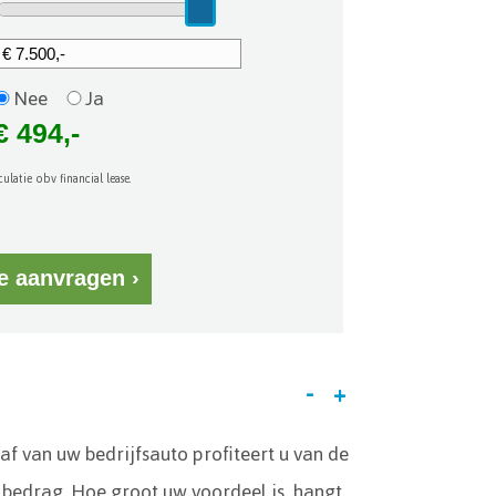
Nee
Ja
ulatie obv financial lease.
-
+
haf van uw bedrijfsauto profiteert u van de
f bedrag. Hoe groot uw voordeel is, hangt