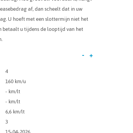
leasebedrag af, dan scheelt dat in uw
g. U hoeft met een slottermijn niet het
 betaalt u tijdens de looptijd van het
n.
-
+
4
160 km/u
- km/lt
- km/lt
6,6 km/lt
3
15-04-2026