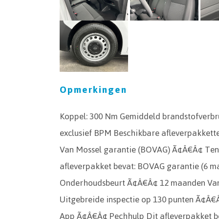
Opmerkingen
Koppel: 300 Nm Gemiddeld brandstofverbrui
exclusief BPM Beschikbare afleverpakkett
Van Mossel garantie (BOVAG) Ã¢Â€Â¢ Tenaa
afleverpakket bevat: BOVAG garantie (6 m
Onderhoudsbeurt Ã¢Â€Â¢ 12 maanden Van
Uitgebreide inspectie op 130 punten Ã¢Â€Â
App Ã¢Â€Â¢ Pechhulp Dit afleverpakket bev