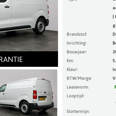
a
|
g
Brandstof:
D
Inrichting:
B
Bouwjaar:
2
Km:
5
Kleur:
I
BTW/Marge:
V
Leasevorm:
Looptijd:
Slottermijn: