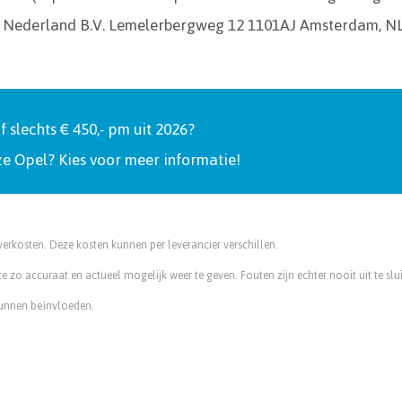
is Nederland B.V. Lemelerbergweg 12 1101AJ Amsterdam, N
slechts € 450,- pm uit 2026?
ze Opel? Kies voor meer informatie!
everkosten. Deze kosten kunnen per leverancier verschillen.
e zo accuraat en actueel mogelijk weer te geven. Fouten zijn echter nooit uit te s
kunnen beïnvloeden.