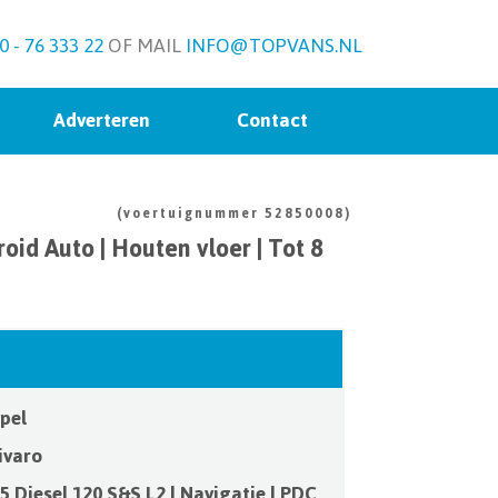
0 - 76 333 22
OF MAIL
INFO@TOPVANS.NL
Adverteren
Contact
(voertuignummer 52850008)
oid Auto | Houten vloer | Tot 8
pel
ivaro
.5 Diesel 120 S&S L2 | Navigatie | PDC