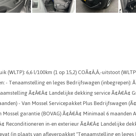
k (WLTP): 6,6 l/100km (1 op 15,2) COÃ¢Â‚Â‚-uitstoot (WLTP
en: - Tenaamstelling en leges Bedrijfswagen (inbegrepen
mstelling Ã¢Â€Â¢ Landelijke dekking service Ã¢Â€Â¢ Grat
aanden) - Van Mossel Servicepakket Plus Bedrijfswagen (Ã
 Mossel garantie (BOVAG) Ã¢Â€Â¢ Minimaal 6 maanden AP
¢ Reconditioneren in-en exterieur Ã¢Â€Â¢ Landelijke dekk
at (in plaats van afleverpakket "Tenaamstelling en leges