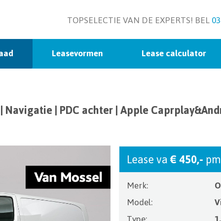
TOPSELECTIE VAN DE EXPERTS! BEL
03
raad
Leasevormen
Lease calculator
 | Navigatie | PDC achter | Apple Caprplay&Andr
Lease va
€ 450,-
pm
Merk:
O
Model:
V
Type:
1