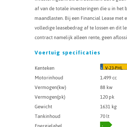
af van de totale investeringen die u in het
maandlasten. Bij een Financial Lease met e
volledige leasebedrag af te lossen en dit l
contract namelijk alleen rente, geen aflossi
Voertuig specificaties
Kenteken
V-23-PHL
Motorinhoud
1.499 cc
Vermogen(kw)
88 kw
Vermogen(pk)
120 pk
Gewicht
1631 kg
Tankinhoud
70 lt
Energielabel
-