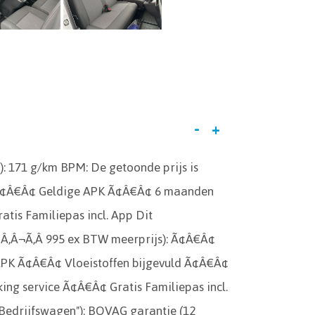
-
+
): 171 g/km BPM: De getoonde prijs is
): Ã¢Â€Â¢ Geldige APK Ã¢Â€Â¢ 6 maanden
is Familiepas incl. App Dit
¢Â‚Â¬Ã‚Â 995 ex BTW meerprijs): Ã¢Â€Â¢
K Ã¢Â€Â¢ Vloeistoffen bijgevuld Ã¢Â€Â¢
ing service Ã¢Â€Â¢ Gratis Familiepas incl.
 Bedrijfswagen"): BOVAG garantie (12